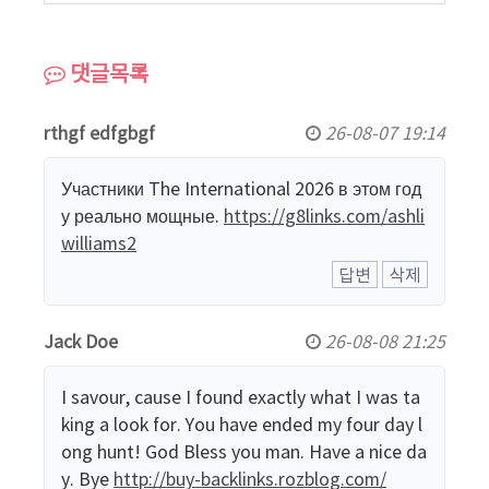
댓글목록
rthgf edfgbgf
26-08-07 19:14
Участники The International 2026 в этом год
у реально мощные.
https://g8links.com/ashli
williams2
답변
삭제
Jack Doe
26-08-08 21:25
I savour, cause I found exactly what I was ta
king a look for. You have ended my four day l
ong hunt! God Bless you man. Have a nice da
y. Bye
http://buy-backlinks.rozblog.com/