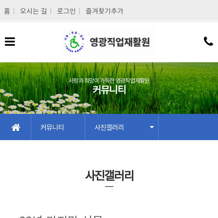
메인콘텐츠 바로가기
홈
오시는 길
로그인
즐겨찾기추가
사랑과 희망이 가득한 영광직업재활원
커뮤니티
커뮤니티
사진갤러리
사진갤러리