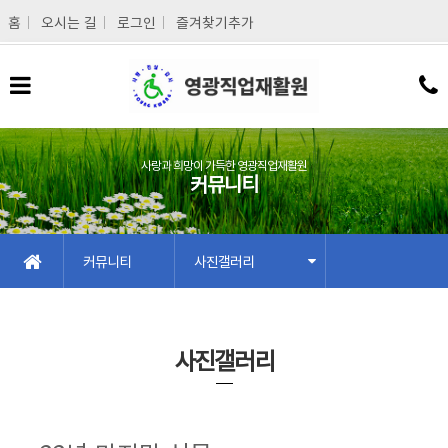
메인콘텐츠 바로가기
홈
오시는 길
로그인
즐겨찾기추가
사랑과 희망이 가득한 영광직업재활원
커뮤니티
커뮤니티
사진갤러리
사진갤러리