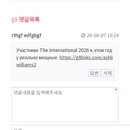
댓글목록
rthgf edfgbgf
26-08-07 19:14
Участники The International 2026 в этом год
у реально мощные.
https://g8links.com/ashli
williams2
답변
삭제