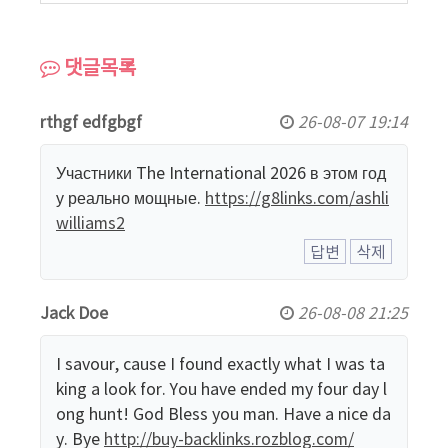
댓글목록
rthgf edfgbgf
26-08-07 19:14
Участники The International 2026 в этом год
у реально мощные.
https://g8links.com/ashli
williams2
답변
삭제
Jack Doe
26-08-08 21:25
I savour, cause I found exactly what I was ta
king a look for. You have ended my four day l
ong hunt! God Bless you man. Have a nice da
y. Bye
http://buy-backlinks.rozblog.com/