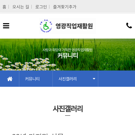
메인콘텐츠 바로가기
홈
오시는 길
로그인
즐겨찾기추가
사랑과 희망이 가득한 영광직업재활원
커뮤니티
커뮤니티
사진갤러리
사진갤러리