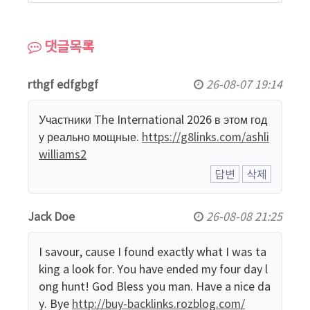
댓글목록
rthgf edfgbgf
26-08-07 19:14
Участники The International 2026 в этом год
у реально мощные.
https://g8links.com/ashli
williams2
답변
삭제
Jack Doe
26-08-08 21:25
I savour, cause I found exactly what I was ta
king a look for. You have ended my four day l
ong hunt! God Bless you man. Have a nice da
y. Bye
http://buy-backlinks.rozblog.com/