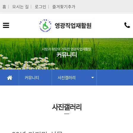
메인콘텐츠 바로가기
홈
오시는 길
로그인
즐겨찾기추가
사랑과 희망이 가득한 영광직업재활원
커뮤니티
커뮤니티
사진갤러리
사진갤러리