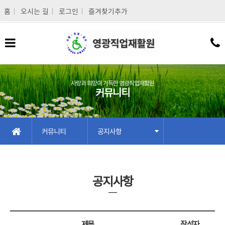
메인콘텐츠 바로가기
홈
오시는 길
로그인
즐겨찾기추가
사랑과 희망이 가득한 영광직업재활원
커뮤니티
커뮤니티
공지사항
공지사항
제목
작성자