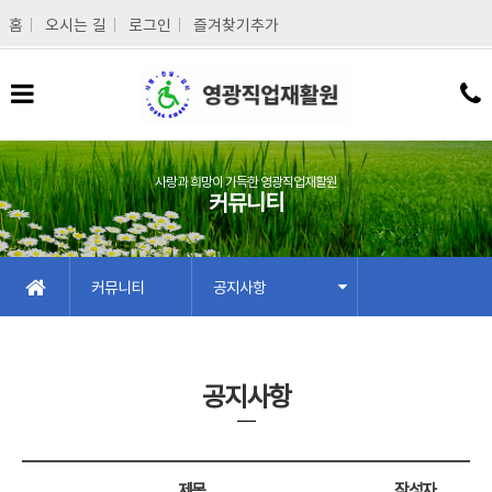
메인콘텐츠 바로가기
홈
오시는 길
로그인
즐겨찾기추가
사랑과 희망이 가득한 영광직업재활원
커뮤니티
커뮤니티
공지사항
공지사항
제목
작성자