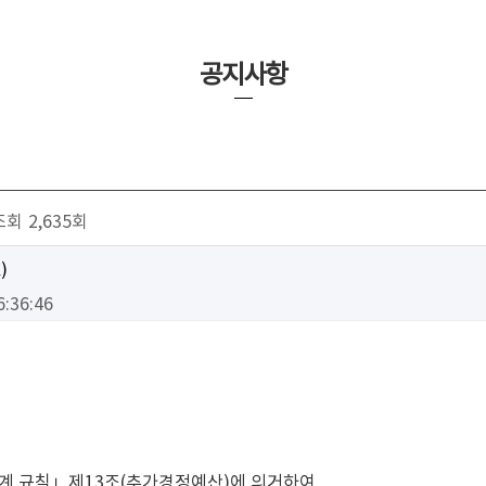
공지사항
조회
2,635회
)
6:36:46
계 규칙」제13조(추가경정예산)에 의거하여,